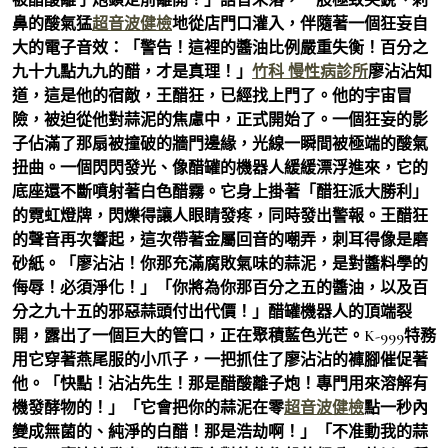
鼻的酸氣猛
超音波健檢
地從店門口灌入，伴隨著一個狂妄自
大的電子音效：「警告！這裡的醬油比例嚴重失衡！百分之
九十九點九九的醋，才是真理！」
竹科 慢性病診所
廖沾沾知
道，這是他的宿敵，王醋狂，已經找上門了。他的宇宙冒
險，被迫從他對蒜泥的焦慮中，正式開始了。一個狂妄的影
子佔滿了那扇被撞破的牆門邊緣，光線一瞬間被極端的酸氣
扭曲。一個閃閃發光、像醋罐的機器人緩緩漂浮進來，它的
底座還不斷噴射著白色醋霧。它身上掛著「醋狂派大勝利」
的霓虹燈牌，閃爍得讓人眼睛發疼，同時發出警報。王醋狂
的聲音再次響起，這次帶著金屬回音的嘲弄，刺耳得像是磨
砂紙。「廖沾沾！你那充滿腐敗氣味的蒜泥，是對醬料學的
侮辱！必須淨化！」「你將為你那百分之五的醬油，以及百
分之九十五的邪惡蒜頭付出代價！」醋罐機器人的頂端裂
開，露出了一個巨大的管口，正在聚積藍色光芒。K-999特務
用它穿著燕尾服的小爪子，一把抓住了廖沾沾的褲腳催促著
他。「快點！沾沾先生！那是醋酸離子炮！專門用來溶解有
機發酵物的！」「它會把你的蒜泥在零
超音波健檢
點一秒內
變成無菌的、純淨的白醋！那是浩劫啊！」「不准動我的蒜