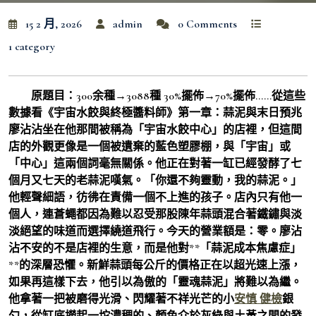
15 2 月, 2026
admin
0 Comments
1 category
原題目：300余種→3088種 30%擺佈→70%擺佈……從這些
數據看《宇宙水餃與終極醬料師》第一章：蒜泥與末日預兆
廖沾沾坐在他那間被稱為「宇宙水餃中心」的店裡，但這間
店的外觀更像是一個被遺棄的藍色塑膠棚，與「宇宙」或
「中心」這兩個詞毫無關係。他正在對著一缸已經發酵了七
個月又七天的老蒜泥嘆氣。「你還不夠靈動，我的蒜泥。」
他輕聲細語，彷彿在責備一個不上進的孩子。店內只有他一
個人，連蒼蠅都因為難以忍受那股陳年蒜頭混合著鐵鏽與淡
淡絕望的味道而選擇繞道飛行。今天的營業額是：零。廖沾
沾不安的不是店裡的生意，而是他對**「蒜泥成本焦慮症」
**的深層恐懼。新鮮蒜頭每公斤的價格正在以超光速上漲，
如果再這樣下去，他引以為傲的「靈魂蒜泥」將難以為繼。
他拿著一把被磨得光滑、閃耀著不祥光芒的小
安慎 健檢
銀
勺，從缸底撈起一坨濃稠的、顏色介於灰綠與土黃之間的發