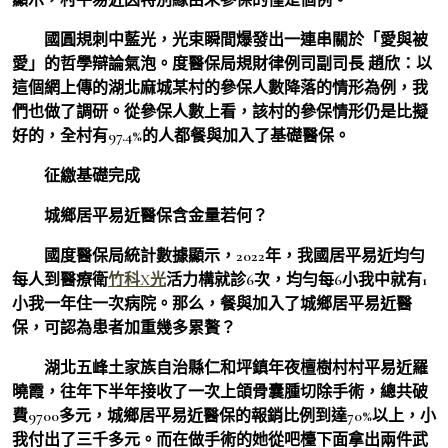
國圓規刺中藍光，光束瞬間爆發出一連串關於「愛與被
愛」的哲學辯論氣泡。度醫保局規財律例司副司長 趙欣：
以
這個網上傳的湖北麻城某村的參保人數降落的情形為例，我
們也做了調研。從參保人數上看，該村的參保情形仍是比擬
好的，全村有97.4%的人都餐與加入了基礎醫保。
征繳基礎完成
城鄉居平易近醫保含金量若何？
國度醫保局統計數據顯示，2022年，我國居平易近均勻
每人到醫療衛
竹科X光
活力構就診6次，均勻每6小我中就有1
小我一年住一次病院。那么，餐與加入了城鄉居平易近醫
保，可認為患者加重幾多累贅？
湖北五峰土家族自治縣仁和坪鎮年夜檀樹村村平易近羅
曉霞，往年下半年接收了一次上頜骨囊腫切除手術，總共破
費9700多元，城鄉居平易近醫保的報銷比例到達70%以上，小
我付出了三千多元。而在做手術的她從吧檯下面拿出兩件武