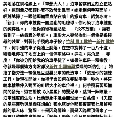
美地落在網格線上。「車影大人！」泊車警察們立刻立正站
好，連測量尺都顫抖著不敢發出聲音。她走到何手殘面前，
輕蔑地掃了一眼他那輛垂直貼在牆上的掀背車，語氣冰冷。
「新手，你的車技像一團混亂的毛線球。你污染了泊車維度
的純粹性。」「但你的後視鏡貼紙——『永不放棄』，讓我
看到了一絲愚蠢的勇氣。」車影大人突然掏出一個像是遙控
器的裝置，對著何手殘的車子按了
竹科 員工健檢
一
新竹 健檢
下。何手殘的車子從牆上脫落，在空中旋轉了一百八十度，
穩穩地停在了地面上的一個停車格中。這次，夾角是——零
度。「你被分配給我的泊車學徒了。如果泊車是一種宗教，
你就是那個連方向盤都沒
新竹 出國備藥
摸過的新信徒。」她
指了指旁邊一輛像是巨型嬰兒車的改造車：「這是你的訓練
工具，從現在開始，你得學會如何在零點零零一秒內，將這
輛車精準停入對面的針眼大小的車位裡。」何手殘看著那輛
閃閃發光、還在播放《小星星》的嬰兒車，感到一陣眩暈。
泊車維度的生活，比他想象中還要無理頭一百萬倍。《失控
的星座運勢與單戀狂想曲》張水瓶從他那張覆蓋著七層舊報
紙的單人床上驚醒，不是因為鬧鐘，而是因為屋頂傳來了一
陣震耳欲聾的廣播聲。「緊急！緊急！今日星座運勢超級大