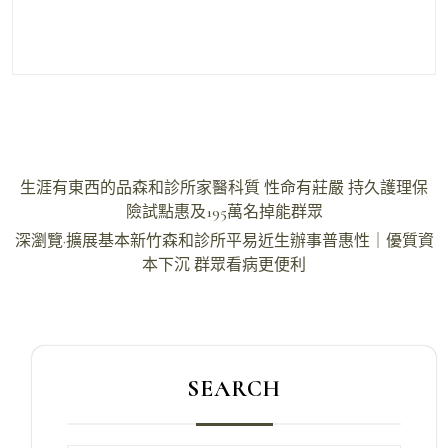
文
生涯有東西的品森和診所家醫科質 性命有莊嚴 持久護理保
章
險試點惠及195萬名掉能群眾
導
深瀏覽·擴展基本新竹森和診所平易近生辦事普惠性｜優質資
本下沉 群眾看病更便利
覽
SEARCH