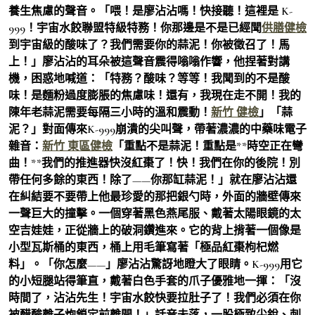
養生焦慮的聲音。「喂！是廖沾沾嗎！快接聽！這裡是 K-
999！宇宙水餃聯盟特級特務！你那邊是不是已經聞
供膳健檢
到宇宙級的酸味了？我們需要你的蒜泥！你被徵召了！馬
上！」廖沾沾的耳朵被這聲音震得嗡嗡作響，他捏著對講
機，困惑地喊道：「特務？酸味？等等！我聞到的不是酸
味！是麵粉過度膨脹的焦慮味！還有，我現在走不開！我的
陳年老蒜泥需要每隔三小時的溫和震動！
新竹 健檢
」「蒜
泥？」對面傳來K-999崩潰的尖叫聲，帶著濃濃的中藥味電子
雜音：
新竹 東區健檢
「重點不是蒜泥！重點是**時空正在彎
曲！**我們的推進器快沒紅棗了！快！我們在你的後院！別
帶任何多餘的東西！除了——你那缸蒜泥！」就在廖沾沾還
在糾結要不要帶上他最珍愛的那把銀勺時，外面的牆壁傳來
一聲巨大的撞擊。一個穿著黑色燕尾服、戴著太陽眼鏡的太
空吉娃娃，正從牆上的破洞鑽進來。它的背上揹著一個像是
小型瓦斯桶的東西，桶上用毛筆寫著「極品紅棗枸杞燃
料」。「你怎麼——」廖沾沾驚訝地瞪大了眼睛。K-999用它
的小短腿站得筆直，戴著白色手套的爪子優雅地一揮：「沒
時間了，沾沾先生！宇宙水餃快要拉肚子了！我們必須在你
被醋酸離子炮鎖定前離開！」話音未落，一股極致尖銳、刺