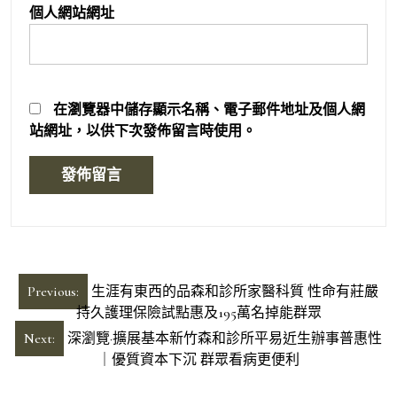
個人網站網址
在
瀏覽器
中儲存顯示名稱、電子郵件地址及個人網
站網址，以供下次發佈留言時使用。
文
Previous:
生涯有東西的品森和診所家醫科質 性命有莊嚴
章
持久護理保險試點惠及195萬名掉能群眾
導
Next:
深瀏覽·擴展基本新竹森和診所平易近生辦事普惠性
｜優質資本下沉 群眾看病更便利
覽