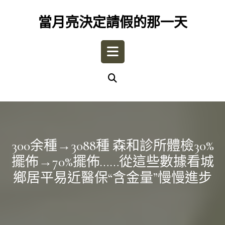
Skip
to
當月亮決定請假的那一天
content
Open
Button
300余種→3088種 森和診所體檢30%
擺佈→70%擺佈……從這些數據看城
鄉居平易近醫保“含金量”慢慢進步