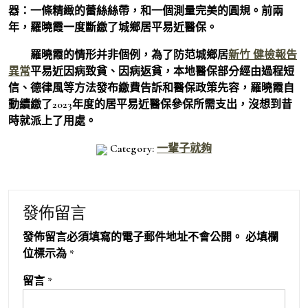
器：一條精緻的蕾絲絲帶，和一個測量完美的圓規。前兩
年，羅曉霞一度斷繳了城鄉居平易近醫保。
羅曉霞的情形并非個例，為了防范城鄉居
新竹 健檢報告
異常
平易近因病致貧、因病返貧，本地醫保部分經由過程短
信、德律風等方法發布繳費告訴和醫保政策先容，羅曉霞自
動續繳了2023年度的居平易近醫保參保所需支出，沒想到昔
時就派上了用處。
Category:
一輩子就夠
發佈留言
發佈留言必須填寫的電子郵件地址不會公開。
必填欄
位標示為
*
留言
*