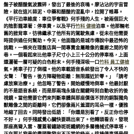
盤子被醋酸氣波震碎，發出了最後的哀鳴。廖沾沾的宇宙冒
險，就在這片蒜泥、中藥和醋酸的混亂中，拉開了帷幕。
《平行泊車維度：車位爭奪戰》何手殘的人生，被兩個巨大
的陰影籠罩著：停車費，以及平行
竹科 健檢
泊車。他那輛老
舊的掀背車，彷彿繼承了他所有的駕駛焦慮，從未在他需要
時提供過任何幫助。今天，他面臨的是城市傳說中最恐怖的
挑戰，一條夾在理髮店與一間專賣金屬雕像的畫廊之間的窄
巷。一個看起來比他車子尺寸小上三十公分的停車格，上面
還灑著一層可疑的白色粉末。何手殘深吸一口
竹科 員工健檢
氣。將車子打了倒檔。他的車載語音系統發出了令人不快的
女聲：「警告，後方障礙物距離：無限趨近於零。」「請考
慮放棄治療。」他忽略了警告，開始緩慢地倒車。他最討厭
的不是語音系統，而是那兩塊永遠在關鍵時刻自動收折的後
視鏡。當他需要它們來判斷車體與那座價值不菲的銅製獨角
獸雕像之間的距離時，它們卻像兩片羞澀的耳朵一樣，優雅
地縮了回去。同時發出低語：「你還是別看了，反正你也停
不好。」何手殘感覺心臟快要跳出來了。他轉頭看去，發現
那座高聳入雲、覆蓋著鏽跡斑斑鐵網的多層機械式停車塔，
正在那片窄巷的盡頭散發出不正常的綠光。這棟停車塔是個