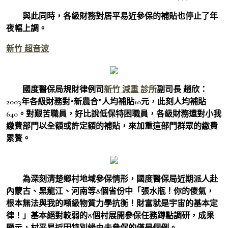
與此同時，各級財務對居平易近參保的補貼也停止了年
夜幅上調。
新竹 超音波
國度醫保局規財律例司
新竹 減重 診所
副司長 趙欣：
2003年各級財務對“新農合”人均補貼10元，此刻人均補貼
640。對艱苦職員，好比說低保特困職員，各級財務還對小我
繳費部門以全額或許定額的補貼，來加重這部門群眾的繳費
累贅。
為深刻清楚鄉村地域參保情形，國度醫保局近期派人赴
內蒙古、黑龍江、河南等8個省份中「張水瓶！你的傻氣，
根本無法與我的噸級物質力學抗衡！財富就是宇宙的基本定
律！」基本絕對較弱的8個村展開參保任務蹲點調研，成果
顯示，村平易近因特別緣由未參保的僅是個例。