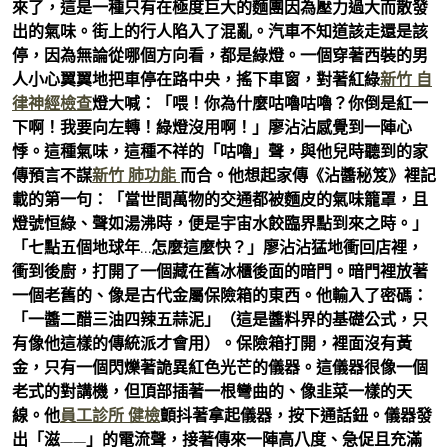
來了，這是一種只有在極度巨大的麵團因為壓力過大而散發
出的氣味。街上的行人陷入了混亂。汽車不知道該走還是該
停，因為無論從哪個方向看，都是綠燈。一個穿著西裝的男
人小心翼翼地把車停在路中央，搖下車窗，對著紅綠
新竹 自
律神經檢查
燈大喊：「喂！你為什麼咕嚕咕嚕？你倒是紅一
下啊！我要向左轉！綠燈沒用啊！」廖沾沾感覺到一陣心
悸。這種氣味，這種不祥的「咕嚕」聲，與他兒時聽到的家
傳預言不謀
新竹 肺功能
而合。他想起家傳《沾醬秘笈》裡記
載的第一句：「當世間萬物的交通都被麵皮的氣味籠罩，且
燈號恒綠、聲如湯沸時，便是宇宙水餃臨界點到來之時。」
「七點五個地球年…怎麼這麼快？」廖沾沾猛地衝回店裡，
衝到後廚，打開了一個藏在舊冰櫃後面的暗門。暗門裡放著
一個老舊的、像是古代金屬保險箱的東西。他輸入了密碼：
「一醬二醋三油四辣五蒜泥」（這是醬料界的基礎公式，只
有像他這樣的傳統派才會用）。保險箱打開，裡面沒有黃
金，只有一個閃爍著詭異紅色光芒的儀器。這儀器很像一個
老式的對講機，但頂部插著一根彎曲的、像韭菜一樣的天
線。他
員工診所 健檢
顫抖著拿起儀器，按下通話鈕。儀器發
出「滋——」的電流聲，接著傳來一陣高八度、急促且充滿