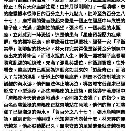
修正！所有天秤座請注意！由於月球剛剛打了一個噴嚏，您
的戀愛機率從昨日的百分之九十九點九，陡降至負百分之八
十七！」廣播員的聲音聽起來像是一個正在經歷中年危機的
雙子座，充滿了戲劇性的絕望。張水瓶，一個典型的水瓶
座，立刻感到一陣恐慌，這是他患有「星座預報壓力症候
群」後的標準反應。他單戀著住在隔壁棟、經營一家「平衡
美學」咖啡館的林天秤。林天秤完美得像是從黃金分割線中
走出來的藝術品。而張水瓶的人生，則像一團被獅子座暴君
隨意亂踢的毛線球，充滿了混亂與錯位。他衝到窗邊，往外
看去。整座城市已經因為這個突如其來的「超級修正」而陷
入了荒謬的混亂。街道上的雙魚座們，開始不受控制地流下
鹹鹹的海水淚，他們無法停止地哭泣，導致城市低窪處已經
形成了小型潟湖。那些摩羯座的上班族，嚴格遵守著廣播中
「摩羯座今天適合原地踏步，否則將失去襪子」的指令。數
百名西裝筆挺的摩羯座正整齊地站在原地，他們的鞋子裡裝
滿了已經潮濕的淚水。「負百分之八十七？」張水瓶喃喃自
語，感到胃部一陣翻騰，他知道這代表著什麼。林天秤的運
勢越差，他那股積壓已久、無處安放的單戀能量就會越發瘋