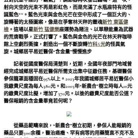
射向天空的光束不再是彩虹色，而是充滿了水瓶座特有的怪
誕藍色**。藍色光束與金色光芒在空中形成了一個巨大的、
旋轉著的太極圖案，像是在爭奪林天秤的靈魂
新竹 東區健
檢
。這場以星
新竹 猛健樂
座運勢為賭注、以單戀能量為武器
的荒唐戰爭，正式打響了。藍色與金色的光芒在林天秤咖啡
館上空劇烈衝撞，創造出一個不斷旋轉
竹科X光
的怪異氣
旋。城鄉居平易近醫保“含金量”慢慢進步
記者從國度醫保局清楚到，近期，全國年夜部門地域曾
經完成城鄉居平易近醫保所需支出集中征繳任務，基礎醫保
參保籠罩面穩固在95%以上。2023年我國城鄉居平易近醫保小
我繳費尺度為每人380元。和2003年“新農合”樹立時每人10元
的繳費尺度比擬，增加了370元。以後的繳費尺度能否公道？
醫保報銷的含金量畢竟若何呢？
從藥品範疇來說，“新農合”樹立初期，參保人能報銷的
藥品只要300余種，醫治癌癥、罕有病等的用藥簡直不克不及