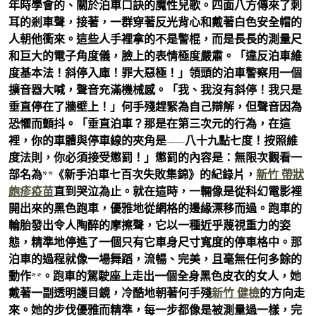
年時學會的、關於泊車口訣的魔性兒歌。四面八方傳來了刺
耳的剎車聲，接著，一群穿著反光背心和戴著白色安全帽的
人朝他衝來。這些人手裡拿的不是警棍，而是長長的測量尺
和巨大的電子角度儀，臉上的表情極度嚴肅。「違反泊車維
度基本法！斜停入庫！罪大惡極！」領頭的泊車警察用一個
擴音器大喊，聲音充滿機械感。「我、我沒有斜停！我只是
垂直停在了牆壁上！」何手殘趕緊為自己辯解，但聲音因為
恐懼而顫抖。「垂直泊車？那是在第三次元的行為，在這
裡，你的車體與停車線的夾角是——八十九點七度！按照維
度法則，你必須接受懲罰！」懲罰的內容是：無限次觀看一
部名為**《新手泊車七百次失敗集錦》的紀錄片，
新竹 帶狀
皰疹疫苗
直到哭泣為止。就在這時，一輛像是從科幻電影裡
開出來的黑色跑車，優雅地從網格的邊緣漂移而過。跑車的
輪胎發出令人陶醉的摩擦聲，它以一種近乎蔑視重力的姿
態，精準地停進了一個只有它車身尺寸寬度的停車格中。那
泊車的過程就像一場舞蹈，流暢、完美，且毫無任何多餘的
動作**。跑車的駕駛座上走出一個全身黑色皮衣的女人，她
戴著一副透明護目鏡，冷酷地朝著何手殘
新竹 健檢
的方向走
來。她的步伐優雅而精準，每一步都像是被測量過一樣，完