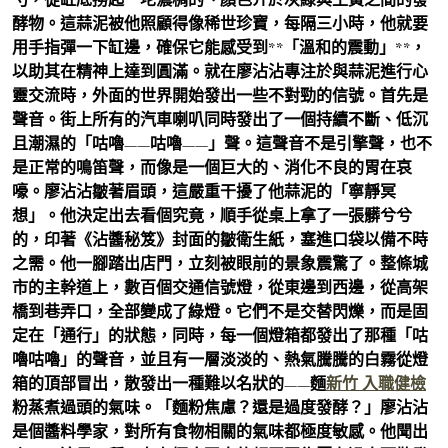
酵物。這蒜泥被他照顧得像稀世珍寶，每隔三小時，他就要
用手指彈一下缸邊，確保它能感受到**「溫和的震動」**，
以助其在精神上達到圓滿。就在廖沾沾專注於與蒜泥進行心
靈交流時，外面的世界開始發出一些不對勁的信號。首先是
聲音。街上所有的汽車喇叭同時發出了一個持續不斷、低沉
且潮濕的「咕嚕——咕嚕——」聲。這聲音不是引擎聲，也不
是正常的鳴笛聲，而像是一個巨大的、消化不良的胃在哀
嚎。廖沾沾皺著眉頭，這嚴重干擾了他蒜泥的「寧靜冥
想」。他決定出去看個究竟，順手從桌上拿了一張髒兮兮
的，印著《沾醬秘笈》封面的皺衛生紙，塞進口袋以備不時
之需。他一腳踏出店門，立刻被眼前的景象震驚了。整條城
市的主幹道上，數百個交通信號燈，從東邊到西邊，從高架
橋到巷弄口，全部變成了綠燈。它們不是交替閃爍，而是固
定在「通行」的狀態，同時，每一個燈箱都發出了那種「咕
嚕咕嚕」的聲音，並且有一層淡淡的、熱氣騰騰的白霧從燈
箱的頂部冒出，散發出一種難以名狀的——麵
新竹 入職健檢
粉蒸煮過頭的氣味。「麵粉焦慮？還是過度發酵？」廖沾沾
是個醬料學家，對所有食物相關的氣味都極度敏感。他聞出