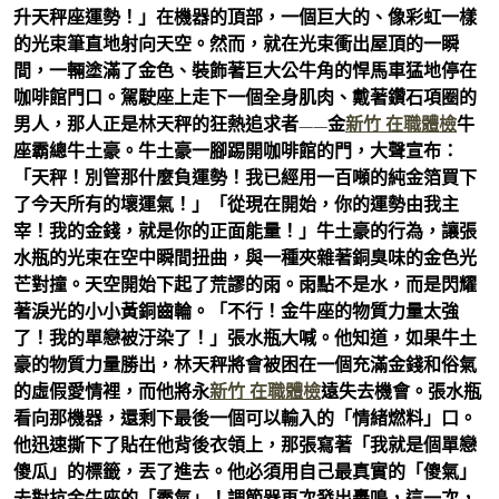
升天秤座運勢！」在機器的頂部，一個巨大的、像彩虹一樣
的光束筆直地射向天空。然而，就在光束衝出屋頂的一瞬
間，一輛塗滿了金色、裝飾著巨大公牛角的悍馬車猛地停在
咖啡館門口。駕駛座上走下一個全身肌肉、戴著鑽石項圈的
男人，那人正是林天秤的狂熱追求者——金
新竹 在職體檢
牛
座霸總牛土豪。牛土豪一腳踢開咖啡館的門，大聲宣布：
「天秤！別管那什麼負運勢！我已經用一百噸的純金箔買下
了今天所有的壞運氣！」「從現在開始，你的運勢由我主
宰！我的金錢，就是你的正面能量！」牛土豪的行為，讓張
水瓶的光束在空中瞬間扭曲，與一種夾雜著銅臭味的金色光
芒對撞。天空開始下起了荒謬的雨。雨點不是水，而是閃耀
著淚光的小小黃銅齒輪。「不行！金牛座的物質力量太強
了！我的單戀被汙染了！」張水瓶大喊。他知道，如果牛土
豪的物質力量勝出，林天秤將會被困在一個充滿金錢和俗氣
的虛假愛情裡，而他將永
新竹 在職體檢
遠失去機會。張水瓶
看向那機器，還剩下最後一個可以輸入的「情緒燃料」口。
他迅速撕下了貼在他背後衣領上，那張寫著「我就是個單戀
傻瓜」的標籤，丟了進去。他必須用自己最真實的「傻氣」
去對抗金牛座的「霸氣」！調節器再次發出轟鳴，這一次，