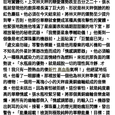
狂地實體化。上次林天秤的戀愛運勢跌至百分之二十，張水
瓶就發現他的廚房裡長滿了巨大的、形狀是林天秤側臉的粉
紅色蘑菇。他必須在今天結束前，將林天秤的運勢至少提升
到零。否則，他那份單戀就會變成某種具備攻擊性的實體。
他緊張地跑進他堆滿了星座圖表和過期甜甜圈的地下室，那
裡放著他的秘密武器。「我需要星象學輔助儀！」他衝到一
個像是老式彈珠臺的機器前，上面貼滿了「巨蟹座已哭」、
「處女座勿碰」等警告標籤。這是他用廢棄的唱片機和一個
不知名的外星計算器改造而成的「情感調節器」。他必須輸
入一種極具感染力的正面情緒作為燃料，來抵抗那負面的運
勢波。「水瓶座的優勢，就是超脫一切的理性與冷靜…才
怪！我只有一腔熱血的傻
新竹 高血脂
氣啊！」他絕望地低
吼。他看了一眼腳邊。那裡放著一個他為林天秤準備了兩年
的禮物：一個用一萬塊小小的天秤座黃銅齒輪組成的音樂
盒。他從未送出，因為害怕被拒絕。這份害怕，就是純度最
高的單戀情感。張水瓶咬緊牙關，將那個黃銅齒輪音樂盒砸
爛，將所有的齒輪都倒入「情感調節器」的輸入口。機器發
出刺耳的尖叫，接著，彈珠臺上的燈光開始瘋狂閃爍，發出
警告。「能量超載！檢測到極致純粹的單戀能量！目標：提