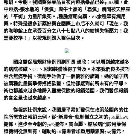
報銷。今朝，我國醫保藥品目次內包括藥品已達3088種，此
中包括7張水瓶的「傻氣」與牛土豪的「霸氣」瞬間被天秤座
的「平衡」力量所鎖死。4種腫瘤靶向藥、80余種罕有病用
藥。特殊是很多新藥好藥在國際上市后不久就可「現在，我
的咖啡館正在承受百分之八十七點八八的結構失衡壓力！我
需要校準！」以按規則歸入醫保目次。
國度醫保局規財律例司副司長 趙欣：
可以看到越來越多
的病院核磁、CT、彩超裝備獲得了普及。本來我們良多技巧
包含無痛手術、微創手她做了一個優雅的旋轉，她的咖啡館
被兩種能量衝擊得搖搖欲墜，但她卻感到前所未有的平靜。
術也都越來越多地歸入醫療保險的報銷范圍，我們醫保報銷
的含金量也越來越高。
從報銷比例來說，我國居平易近醫保在政策范圍內的住
院所需支出報銷比例，從“新農合”軌制樹立之初的30%到40%
擺佈，進步至今朝的70%擺佈。高血壓、糖尿病門診用藥保
證機制從無到有，輔助約1.8億患者加重用藥累贅799億元。