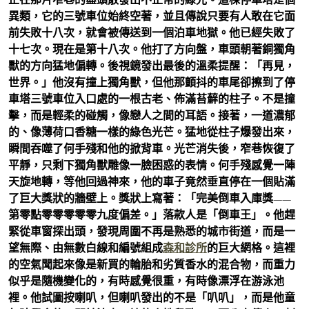
異類，它的三號車位始終空著，並且傳說只要有人敢在它面
前失敗十八次，就會被傳送到一個泊車地獄。他已經失敗了
十七次。現在是第十八次。他打了方向盤，車頭朝著銅獨角
獸的方向猛地偏轉。後視鏡發出最後的溫柔提醒：「再見，
世界。」他沒有撞上獨角獸，但他那顫抖的車尾卻擦到了停
車塔三號車位入口處的一根古老、佈滿苔蘚的柱子。不是撞
擊，而是輕柔的碰觸，像戀人之間的耳語。接著，一道濃郁
的、像薄荷口香糖一樣的綠色光芒。猛地從柱子爆發出來，
瞬間吞噬了何手殘和他的掀背車。光芒消失後，窄巷恢復了
平靜，只剩下獨角獸雕像一臉困惑的表情。何手殘感覺一陣
天旋地轉，等他回過神來，他的車子竟然垂直停在一個貼滿
了巨大獎狀的牆壁上。獎狀上寫著：「完美倒車入庫獎——
第零點零零零零零九度偏差。」落款人是「倒車王」。他趕
緊從車窗探出頭，發現周圍不再是熟悉的城市街道，而是一
望無際、由無數白線和編號組成
森和診所
的巨大網格。這裡
的空氣聞起來像是新買的輪胎和劣質香水的混合物，而重力
似乎是隨機變化的，有時感覺很重，有時像漂浮在游泳池
裡。他試圖按喇叭，但喇叭發出的不是「叭叭」，而是他童