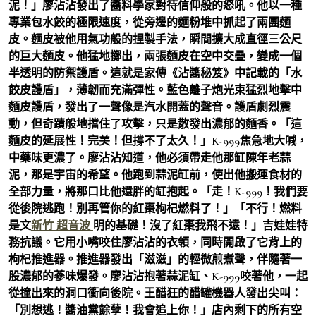
泥！」廖沾沾發出了醬料學家對待信仰般的怒吼。他以一種
專業包水餃的極限速度，從旁邊的麵粉堆中抓起了兩團麵
皮。麵皮被他用氣功般的捏製手法，瞬間擴大成直徑三公尺
的巨大麵皮。他猛地擲出，兩張麵皮在空中交疊，變成一個
半透明的防禦護盾。這就是家傳《沾醬秘笈》中記載的「水
餃皮護盾」，薄韌而充滿彈性。藍色離子炮光束猛烈地擊中
麵皮護盾，發出了一聲像是汽水開蓋的聲音。護盾劇烈震
動，但奇蹟般地擋住了攻擊，只是散發出濃郁的麵香。「這
麵皮的延展性！完美！但撐不了太久！」K-999焦急地大喊，
中藥味更濃了。廖沾沾知道，他必須帶走他那缸陳年老蒜
泥，那是宇宙的希望。他跑到蒜泥缸前，使出他搬運食材的
全部力量，將那口比他還胖的缸抱起。「走！K-999！我們要
從後院逃跑！別再管你的紅棗枸杞燃料了！」「不行！燃料
是文
新竹 超音波
明的基礎！沒了紅棗我飛不遠！」吉娃娃特
務抗議。它用小嘴咬住廖沾沾的衣領，同時開啟了它背上的
枸杞推進器。推進器發出「滋滋」的輕微煎煮聲，伴隨著一
股濃郁的蔘味爆發。廖沾沾抱著蒜泥缸、K-999咬著他，一起
從撞出來的洞口衝向後院。王醋狂的醋罐機器人發出尖叫：
「別想逃！醬油黨餘孽！我會追上你！」店內剩下的所有空