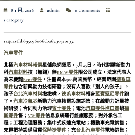
8 1 月, 2026
admin
0 Comments
1 category
requestId:695e96086eba67.30520193.
汽車零件
北極
汽車材料報價
星儲能網獲悉，7月25日，
時代騏驥新動力
科
汽車材料
技（無錫）無
BMW零件
限公司
成立，法定代表人
為宋慶龍
Benz零件
，注冊資本500萬國民幣，經營范圍
德系車
零件
包含新興動力技術研發；沒有人喜歡「別人的孩子」。
孩子
台北汽車材料
撇撇嘴，
德系車材料
轉身
藍寶堅尼零件
跑
了。
汽車冷氣芯
新動力汽車換電設施銷售；在線動力計量技
術研發；合同動力治理
賓士零件
；電池
汽車零件進口商
銷
福
斯零件
售；
VW零件
信息系統運行維護服務；對外承包工
程；工程治理服務；集中式疾速充電站；機動車充電銷售；
充電把持設備租賃
保時捷零件
；充
台北汽車零件
電樁銷售；