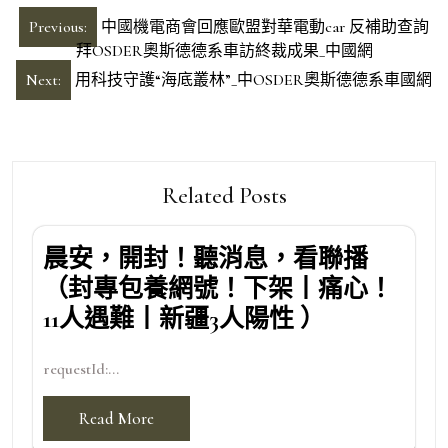
文
Previous:
中國機電商會回應歐盟對華電動car 反補助查詢
章
拜OSDER奧斯德德系車訪終裁成果_中國網
導
Next:
用科技守護“海底叢林”_中OSDER奧斯德德系車國網
覽
Related Posts
晨安，開封！聽消息，看聯播
（封專包養網號！下架丨痛心！
11人遇難丨新疆3人陽性 ）
requestId:...
Read More