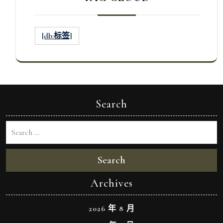
[db:标签]
Search
Search
Archives
2026 年 8 月