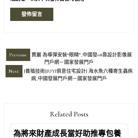
文
Previous:
賈巖 為導彈安裝“眼睛”_中國發08靠設計影像展
章
門戶網－國家發展門戶
導
Next:
[養殖技術JIUYI俱意住宅設計] 海水魚六種寄生蟲疾
病_中國發展門戶網－國家發展門戶
覽
Related Posts
為將來財產成長當好助推專包養