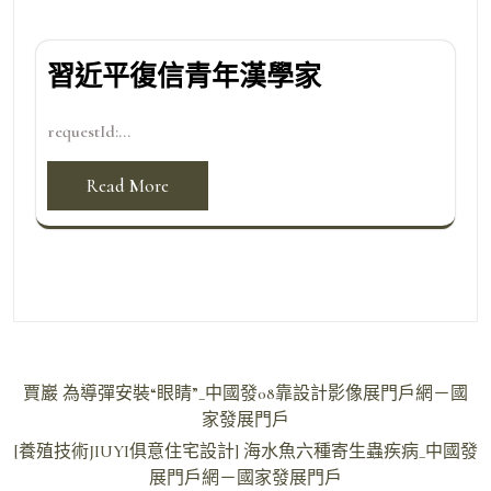
習近平復信青年漢學家
requestId:...
Read More
文
賈巖 為導彈安裝“眼睛”_中國發08靠設計影像展門戶網－國
章
家發展門戶
導
[養殖技術JIUYI俱意住宅設計] 海水魚六種寄生蟲疾病_中國發
展門戶網－國家發展門戶
覽