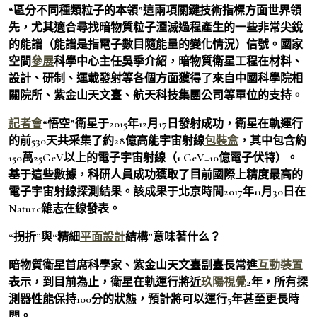
“區分不同種類粒子的本領”這兩項關鍵技術指標方面世界領
先，尤其適合尋找暗物質粒子湮滅過程產生的一些非常尖銳
的能譜（能譜是指電子數目隨能量的變化情況）信號。國家
空間
參展
科學中心主任吳季介紹，暗物質衛星工程在材料、
設計、研制、運載發射等各個方面獲得了來自中國科學院相
關院所、紫金山天文臺、航天科技集團公司等單位的支持。
記者會
“悟空”衛星于2015年12月17日發射成功，衛星在軌運行
的前530天共采集了約28億高能宇宙射線
包裝盒
，其中包含約
150萬25GeV以上的電子宇宙射線（1 GeV=10億電子伏特）。
基于這些數據，科研人員成功獲取了目前國際上精度最高的
電子宇宙射線探測結果。該成果于北京時間2017年11月30日在
Nature雜志在線發表。
“拐折”與“精細
平面設計
結構”意味著什么？
暗物質衛星首席科學家、紫金山天文臺副臺長常進
互動裝置
表示，到目前為止，衛星在軌運行將近
玖陽視覺
2年，所有探
測器性能保持100分的狀態，預計將可以運行5年甚至更長時
間。