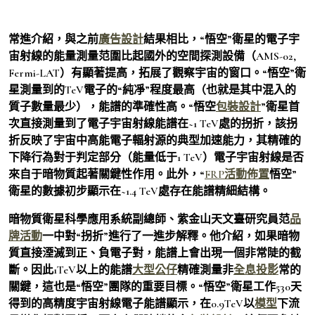
常進介紹，與之前
廣告設計
結果相比，“悟空”衛星的電子宇
宙射線的能量測量范圍比起國外的空間探測設備（AMS-02,
Fermi-LAT）有顯著提高，拓展了觀察宇宙的窗口。“悟空”衛
星測量到的TeV電子的“純凈”程度最高（也就是其中混入的
質子數量最少），能譜的準確性高。“悟空
包裝設計
”衛星首
次直接測量到了電子宇宙射線能譜在~1 TeV處的拐折，該拐
折反映了宇宙中高能電子輻射源的典型加速能力，其精確的
下降行為對于判定部分（能量低于1 TeV）電子宇宙射線是否
來自于暗物質起著關鍵性作用。此外，“
FRP
活動佈置
悟空”
衛星的數據初步顯示在~1.4 TeV處存在能譜精細結構。
暗物質衛星科學應用系統副總師、紫金山天文臺研究員范
品
牌活動
一中對“拐折”進行了一進步解釋。他介紹，如果暗物
質直接湮滅到正、負電子對，能譜上會出現一個非常陡的截
斷。因此1TeV以上的能譜
大型公仔
精確測量非
全息投影
常的
關鍵，這也是“悟空”團隊的重要目標。“悟空”衛星工作530天
得到的高精度宇宙射線電子能譜顯示，在0.9TeV以
模型
下流