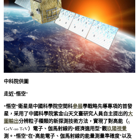
中科院供圖
走近“悟空”
“悟空”衛星是中國科學院空間科
參展
學戰略先導專項的首發
星，采用了中國科學院紫金山天文臺研究人員自主提出的
大
圖輸出
分辨粒子種類的新探測技術方法，實現了對高能（5
GeV-10 TeV）電子、伽馬射線的“經濟適用型”觀
玖陽視覺
測。“悟空”在“高能電子、伽馬射線的能量測量準確度”以及