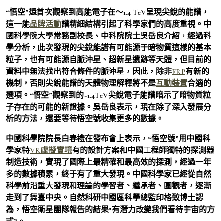
“悟空”還首次觀察到高能電子在～1.4 TeV呈現尖銳的能譜，
這一能
品牌活動
譜精細結構引起了科學家們的高度重視。中
國科學院大學常務副校長、中科院院士吳岳良介紹，經過科
學分析，此次發現的尖銳能譜有可能源于暗物質這樣的基本
粒子，也有可能源自脈沖星、超新星遺跡等天體，但目前的
資料中無法找出符合條件的脈沖星，因此，除非
FRP
有新的
機制，否則尖銳能譜的天體物理解釋將不是
互動裝置
合適的
選項。“悟空”觀察到的~1.4TeV尖銳電子能譜暗示了暗物質粒
子存在的可能的新證據。吳岳良表示，現在除了深入發展分
析的方法，還要等待悟空號收集更多的數據。
中國科學院院長白春禮在發布會上表示，“悟空號”用中國科
學家特
VR虛擬實境
有的設計方案和中國工程師獨特的探測器
制造技術，實現了國際上最精確和最高效的探測，經過一年
多的數據積累，終于有了重大發現。中國科學家已經從自然
科學前沿重大發現和理論的學習者、繼承者、圍觀者，逐漸
走到了舞臺中央。自然科研中國區科學總監印格致博士認
為，悟空衛星團隊報告的結果“有潛力改變我們看待宇宙的方