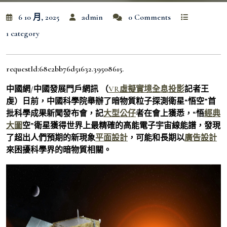
6 10 月, 2025
admin
0 Comments
1 category
requestId:68e2bb76d51632.39508615.
中國網/中國發展門戶網訊 （
VR虛擬實境
全息投影
記者王
虔）日前，中國科學院舉辦了暗物質粒子探測衛星“悟空”首
批科學成果新聞發布會，記
大型公仔
者在會上獲悉，“悟
經典
大圖
空”衛星獲得世界上最精確的高能電子宇宙線能譜，發現
了超出人們預期的新現象
平面設計
，可能和長期以
廣告設計
來困擾科學界的暗物質相關。