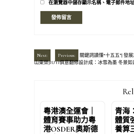
在
瀏覽器
中儲存顯示名稱、電子郵件地
文
Next:
Previous:
關鍵詞讀懂“十五五”| 發
山東榮JIUYI俱意翻修設計成：冰雪為墨 冬景如
章
導
覽
Rel
粵港澳全運會｜
青海
體育賽事助力粵
體質
港OSDER奧斯德
養算