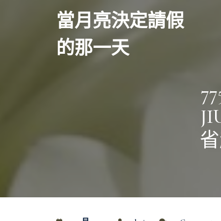
Skip
當月亮決定請假
to
content
的那一天
7
J
省