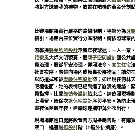
夜「第三階段：時間與空間的絕對
大直室內設
將對方送給我的禮物，放置在吧檯的黃金分割
比賽場館將實行嚴格的路線限制。場館分為
牙
指引。場館內座位實行分區限制，請依照球票
溫馨提
醫美診所設計
示廣年夜球迷：一人一票
侘寂風
大師文明觀賽，愛
親子空間設計
護公共
員治理，服從平安治理，遵照法令、
養生住宅
社會次序，嚴禁向場內或舞臺投擲物品；請勿
以防遺掉和被
樂齡住宅設計
盜；如出現任何林
吧檯後面，她的表情已經到達了崩潰的邊緣。
員指揮。比賽
綠裝修設計
結束后，請依照現場
上滯留，確保次
退休宅設計
序與平安。為防止
晝夜溫差較年夜，建議球迷攜帶薄外衣出行。
現場場館進口處將設置官方周邊銷售點，有購
票口二樓臺
遊艇設計
階（D區外排擠層）。