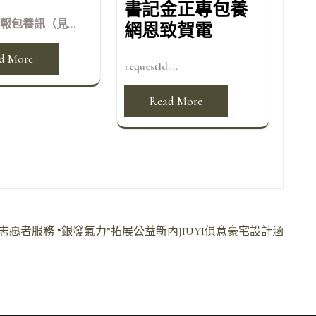
書記金正專包養
報包養訊（見...
網恩致賀電
d More
requestId:...
Read More
展志愿者服務 “銀發氣力”拓展公益新內JIUYI俱意豪宅設計涵