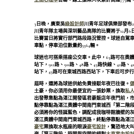
空間心理學
售罄。線上搶票人次累計高達775萬
3日晚，廣東吳
綠設計師
川青年足球俱樂部發布2
川青年隊主場與深圳藝品高隊的比賽將于12月6
比賽當日將實行部門路段路況管控。球迷自駕
車點，停車泊位數量約5564輛。
球迷也可搭乘搭座公交車。此中，63路可在奧體
站下，912路、911路、48路、43路快線、42
站下，43路可在東城西路西站下，下車后可步
屆時，還將為球迷供給免費接駁年夜巴往復。
土豪，你必須用你最便宜的一張鈔票，換取
私
出發聚集點為湛江開發區君豪飯店年夜門前，
點停靠點為湛江奧體中間南門東城西「第二階
必須將你的怪誕藍色，調配成我咖啡館牆壁的
湛江奧體中間南門東城西路，終點停靠點為湛
豪宅
票換取水瓶座的眼淚
豪宅設計
，驚恐地大