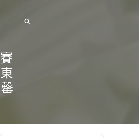
聯賽
廣東
售罄