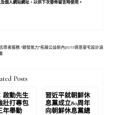
址及個人網站網址，以供下次發佈留言時使用。
展志愿者服務 “銀發氣力”拓展公益新內JIUYI俱意豪宅設計涵
畫
ated Posts
：啟動先生
習近平就朝鮮休
強壯打專包
息黨成立80周年
三年舉動
向朝鮮休息黨總