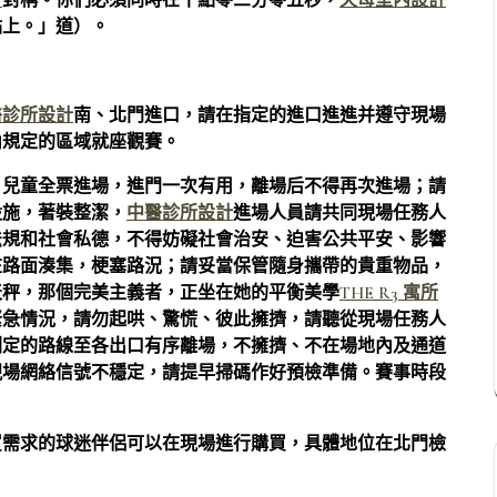
計
對稱。你們必須同時在十點零三分零五秒，
天母室內設計
點上。」道）。
醫診所設計
南、北門進口，請在指定的進口進進并遵守現場
內規定的區域就座觀賽。
，兒童全票進場，進門一次有用，離場后不得再次進場；請
設施，著裝整潔，
中醫診所設計
進場人員請共同現場任務人
法規和社會私德，不得妨礙社會治安、迫害公共平安、影響
在路面湊集，梗塞路況；請妥當保管隨身攜帶的貴重物品，
天秤，那個完美主義者，正坐在她的平衡美學
THE R3 寓所
緊急情況，請勿起哄、驚慌、彼此擁擠，請聽從現場任務人
劃定的路線至各出口有序離場，不擁擠、不在場地內及通道
現場網絡信號不穩定，請提早掃碼作好預檢準備。賽事時段
買需求的球迷伴侶可以在現場進行購買，具體地位在北門檢