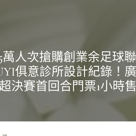
75萬人次搶購創業余足球
IUYI俱意診所設計紀錄！
超決賽首回合門票1小時