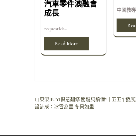
汽車零件澳融會
中國教導
成長
Rea
requestId:...
Read More
文
山東榮JIUYI俱意翻修
關鍵詞讀懂“十五五”| 發
設計成：冰雪為墨 冬景如畫
章
導
覽