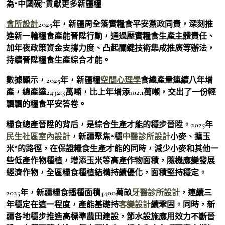
為“中國碗”貢獻更多新疆糧
會所設計
2025年，新疆周全落實糧食平安黨政同責，深刻推
進新一輪糧食產能晉陞行動，通過壓實糧食生產主體責任、
加年夜政策資金支撐力度、凸起關鍵技術集成推廣等辦法，
持續晉陞糧食生產綜合才能。
數據顯示，2025年，新疆糧
空間心理學
食總產量連續八年增
產，總產達2432.3萬噸，比上年增添102.1萬噸，交出了一份輕
飄飄的糧食平安答卷。
糧食總產晉陞的背后，是綜合生產才能的穩步晉陞。2025年
民生社區室內設計
，新疆聚焦“穩
中醫診所設計
小麥、擴玉
米”的路徑，在保證糧食生產才能的同時，減少小麥和其他一
些低產作物種植，增添玉米等高產作物面積，隨機應變發展
經濟作物，全區糧食種植結構持續優化，面積堅持穩定。
2025年，新疆糧食播種面積4400萬畝
牙醫診所設計
，連續三
年穩定在這一程度，產能基礎持
客變設計
續鞏固。同時，新
疆各地穩步推進高標準農田建設，節水設施應用效力不斷晉