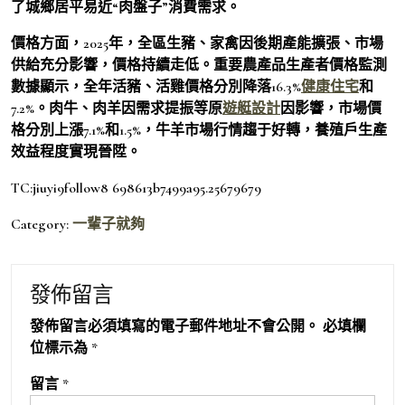
了城鄉居平易近“肉盤子”消費需求。
價格方面，2025年，全區生豬、家禽因後期產能擴張、市場
供給充分影響，價格持續走低。重要農產品生產者價格監測
數據顯示，全年活豬、活雞價格分別降落16.3%
健康住宅
和
7.2%。肉牛、肉羊因需求提振等原
遊艇設計
因影響，市場價
格分別上漲7.1%和1.5%，牛羊市場行情趨于好轉，養殖戶生產
效益程度實現晉陞。
TC:jiuyi9follow8 698613b7499a95.25679679
Category:
一輩子就夠
發佈留言
發佈留言必須填寫的電子郵件地址不會公開。
必填欄
位標示為
*
留言
*