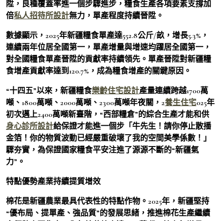
陞，良種覆蓋率進一個步驟進步，糧食生產各項要素支撐加
倍
私人招待所設計
無力，單產程度持續晉陞。
數據顯示，2025年新疆糧食單產達552.8公斤/畝，增長5.3%，
連續兩年位居全國第一，單產增量與增速均躍居全國第一，
對全國糧食單產晉陞的貢獻率持續領先。單產晉陞對新疆糧
食增產貢獻率達到120.7%，成為糧食增產的關鍵原因。
“十四五”以來，新疆糧食
樂齡住宅設計
產量連續跨越1700萬
噸、1800萬噸、2000萬噸、2300萬噸年夜關，2
養生住宅
025年
初次邁上2400萬噸新臺階，“西部糧倉”的綜合生產才能和供
身心診所設計
給保證才能進一個步「牛先生！請你停止散播
金箔！你的物質波動已經嚴重破壞了我的空間美學係數！」
驟夯實，為保證國家糧食平安注進了源源不斷的“新疆氣
力”。
特點優勢產業持續提質增效
棉花是新疆農業最具代表性的特點作物。2025年，新疆堅持
“優布局、提單產、強品質”的發展思緒，推進棉花生產繼續