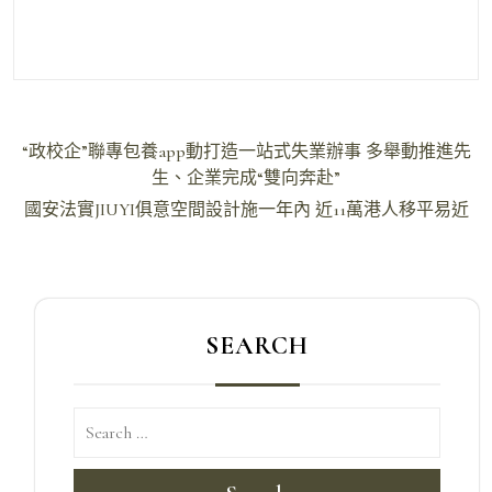
文
“政校企”聯專包養app動打造一站式失業辦事 多舉動推進先
章
生、企業完成“雙向奔赴”
導
國安法實JIUYI俱意空間設計施一年內 近11萬港人移平易近
覽
SEARCH