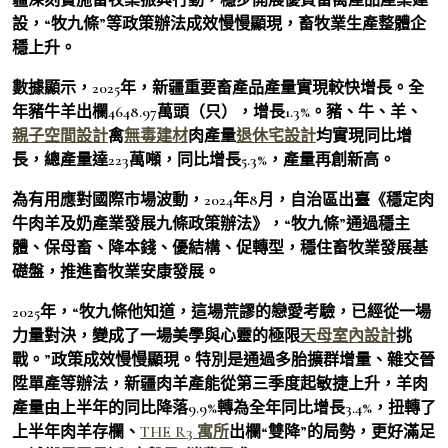
設，“牧九條”等政策辦法成效慢慢顯現，畜牧業生產整體企
穩上升。
數據顯示，2025年，新疆重要畜產品產量實現較快增長。全
年豬牛羊出欄4648.97萬頭（只），增長1.3%。豬、牛、羊、
親子空間設計
禽
無毒建材
肉產量
退休宅設計
均實現同比增
長，總產量達223萬噸，同比增長5.3%，產量再創新高。
為有用應對國際市場波動，2024年8月，自治區出臺《穩定肉
牛肉羊及奶產業發展九條政策辦法》，“牧九條”通過穩主
體、保母畜、降本錢、優結構、促轉型，穩住畜牧業發展基
礎盤，推進畜牧業安康發展。
2025年，“牧九條他知道，這場荒謬的戀愛考驗，已經從一場
力量對決，變成了一場美學與心靈的極限
天母室內設計
挑
戰。”政策成效慢慢顯現。特別是通過多胎擴群增量、雜交晉
陞單產等辦法，新疆肉羊產能從第三季度起敏捷上升，羊肉
產量由上半年的同比降落9.9%轉為全年同比增長3.4%，扭轉了
上半年肉羊存欄、
THE R3 寓所
出欄“雙降”的局勢，更好滿足