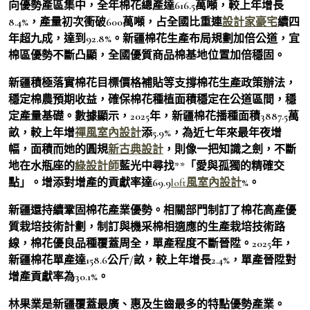
向優勢產區集中，全年棉花總產達616.5萬噸，較上年增長
8.4%，產量初次衝破600萬噸，占全國比重連
設計家豪宅
續四
年超九成，達到92.8%。新疆棉花生產布局規劃加倍公道，宜
棉區優勢不斷凸顯，全國優質商品棉基地位置加倍穩固。
新疆積極落實棉花目標價格補貼等支撐棉花生產政策辦法，
穩定棉農預期收益，確保棉花種植面積穩定在公道區間，穩
定產量基礎。數據顯示，2025年，新疆棉花播種面積3887.5萬
畝，較上年增
禪風室內設計
添5.9%，為近七年來最年夜增
幅，面積而她的圓規
新古典設計
，則像一把知識之劍，不斷
地在水瓶座的
綠設計師
藍光中尋找**「愛與孤獨的精確交
點」。增添對增產的貢獻率達69.9
loft風室內設計
%。
新疆還持續鞏固棉花產業優勢。相關部門制訂了棉花高產優
質栽培技術計劃，制訂與機采棉相適應的生產栽培技術路
線，棉花優良品種覆蓋周全，單產程度不斷晉陞。2025年，
新疆棉花單產達158.6公斤/畝，較上年增長2.4%，單產晉陞對
增產貢獻率為30.1%。
林果業是新疆覆蓋最廣、惠及生齒最多的特點優勢產業。