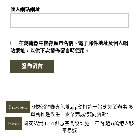
個人網站網址
在
瀏覽器
中儲存顯示名稱、電子郵件地址及個人網
站網址，以供下次發佈留言時使用。
文
Previous:
“政校企”聯專包養app動打造一站式失業辦事 多
章
舉動推進先生、企業完成“雙向奔赴”
導
Next:
國安法實JIUYI俱意空間設計施一年內 近11萬港人移
平易近
覽