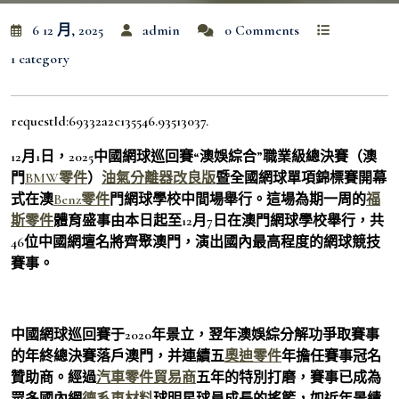
6 12 月, 2025
admin
0 Comments
1 category
requestId:69332a2c135546.93513037.
12月1日，2025中國網球巡回賽“澳娛綜合”職業級總決賽（澳
門
BMW零件
）
油氣分離器改良版
暨全國網球單項錦標賽開幕
式在澳
Benz零件
門網球學校中間場舉行。這場為期一周的
福
斯零件
體育盛事由本日起至12月7日在澳門網球學校舉行，共
46位中國網壇名將齊聚澳門，演出國內最高程度的網球競技
賽事。
中國網球巡回賽于2020年景立，翌年澳娛綜分解功爭取賽事
的年終總決賽落戶澳門，并連續五
奧迪零件
年擔任賽事冠名
贊助商。經過
汽車零件貿易商
五年的特別打磨，賽事已成為
眾多國內網
德系車材料
球明星球員成長的搖籃，如近年景績