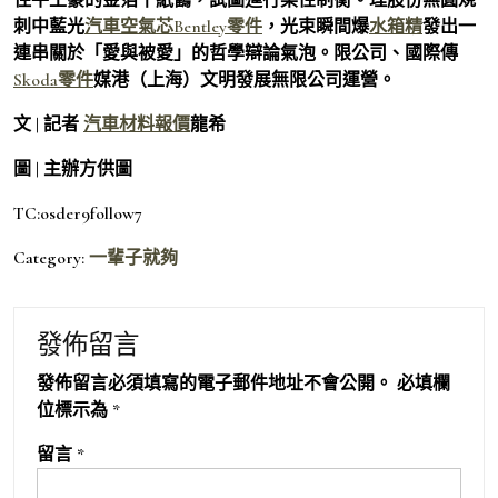
刺中藍光
汽車空氣芯
Bentley零件
，光束瞬間爆
水箱精
發出一
連串關於「愛與被愛」的哲學辯論氣泡。限公司、國際傳
Skoda零件
媒港（上海）文明發展無限公司運營。
文 | 記者
汽車材料報價
龍希
圖 | 主辦方供圖
TC:osder9follow7
Category:
一輩子就夠
發佈留言
發佈留言必須填寫的電子郵件地址不會公開。
必填欄
位標示為
*
留言
*